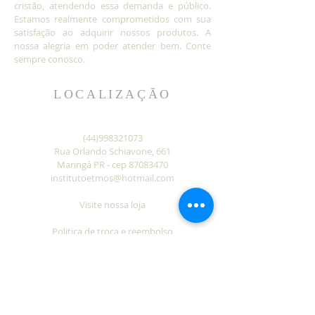
cristão, atendendo essa demanda e público.
Estamos realmente comprometidos com sua
satisfação ao adquirir nossos produtos. A
nossa alegria em poder atender bem. Conte
sempre conosco.
LOCALIZAÇÃO
(44)998321073
Rua Orlando Schiavone, 661
Maringá PR - cep
87083470
institutoetmos@hotmail.com
Visite nossa loja
Politica de troca e reembolso
Política de entrega
privacidade do site
institutoetmos.com