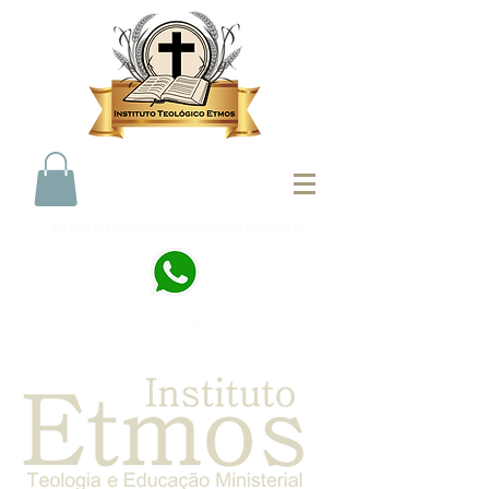
ENTRE EM CONTATO CONOSCO
44 998321073
institutoetmos@hotmail.com