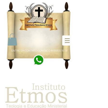
ENTRE EM CONTATO CONOSCO
44 998321073
institutoetmos@hotmail.com