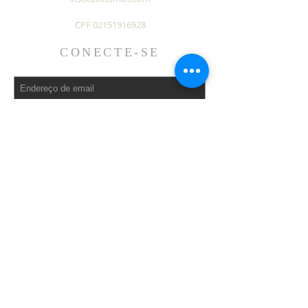
CPF
02151916928
CONECTE-SE
Assine Já
Pagar agora
efetuar pagamento de aulas com
cartão de crédito
Ver chave pix