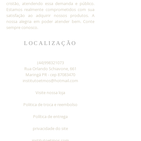
cristão, atendendo essa demanda e público.
Estamos realmente comprometidos com sua
satisfação ao adquirir nossos produtos. A
nossa alegria em poder atender bem. Conte
sempre conosco.
LOCALIZAÇÃO
(44)998321073
Rua Orlando Schiavone, 661
Maringá PR - cep
87083470
institutoetmos@hotmail.com
Visite nossa loja
Politica de troca e reembolso
Política de entrega
privacidade do site
institutoetmos.com