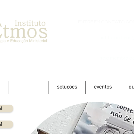
ENTRE EM CONTATO CON
institutoetmos
seja membro do
mentorias
soluções
eventos
q
l
l