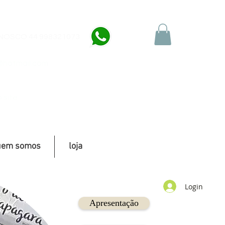
OSCO 44 998321073
@hotmail.com
 site
uem somos
loja
Login
Apresentação