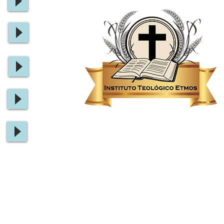
ensinando com excelência
Pastor Ademir Adrian
Um ministério dedicado
despertamento de
vocacionados