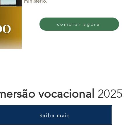
ministério.
comprar agora
mersão vocacional
202
Saiba mais