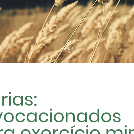
rias:
vocacionados
a exercício min