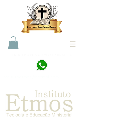
ENTRE EM CONTATO CONOSCO
44 998321073
institutoetmos@hotmail.com