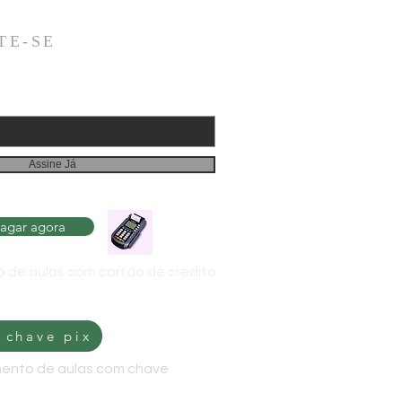
TE-SE
Assine Já
agar agora
 de aulas com cartão de crédito
 chave pix
ento de aulas com chave