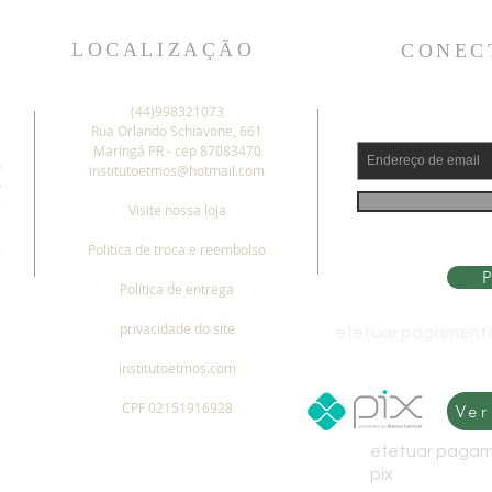
LOCALIZAÇÃO
CONEC
(44)998321073
Rua Orlando Schiavone, 661
s
Maringá PR - cep 87083470
o
institutoetmos@hotmail.com
o
.
Visite nossa loja
a
A
Politica de troca e reembolso
e
P
Política de entrega
privacidade do site
efetuar pagamento
institutoetmos.com
CPF 02151916928
Ver
efetuar pagam
pix