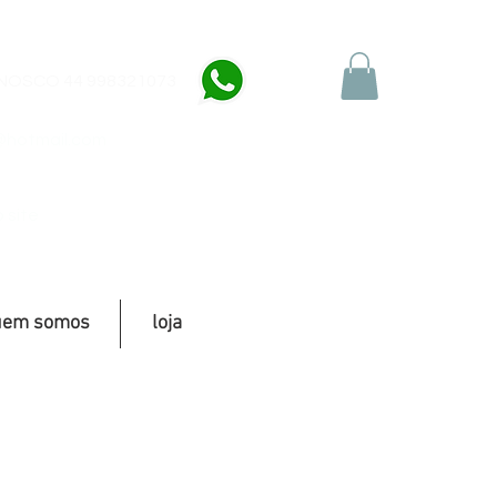
OSCO 44 998321073
@hotmail.com
 site
uem somos
loja