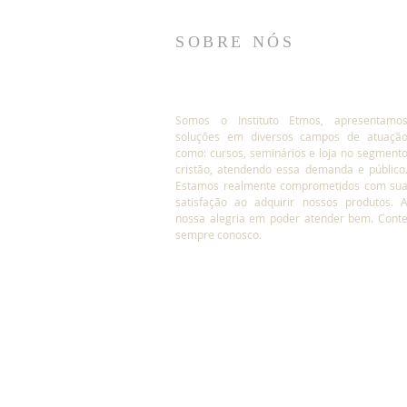
SOBRE NÓS
Somos o Instituto Etmos, apresentamo
soluções em diversos campos de atuaçã
como: cursos, seminários e loja no segment
cristão, atendendo essa demanda e público
Estamos realmente comprometidos com su
satisfação ao adquirir nossos produtos. 
nossa alegria em poder atender bem. Cont
sempre conosco.