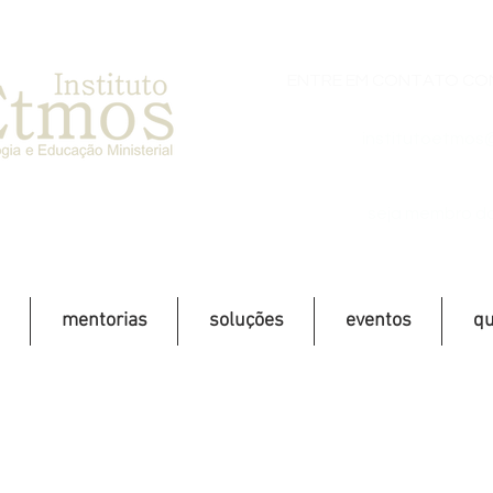
ENTRE EM CONTATO CON
institutoetmos
seja membro do
mentorias
soluções
eventos
q