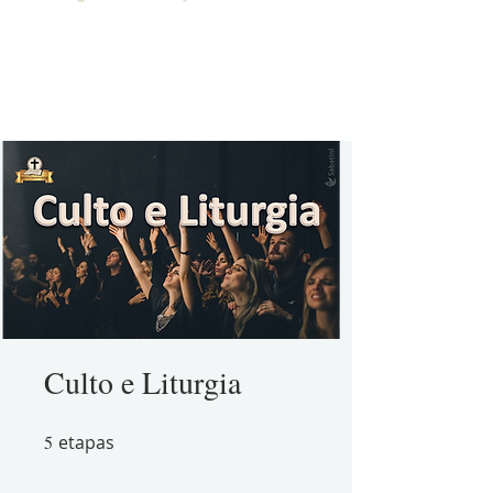
seja membro do site
Culto e Liturgia
5
etapas
5 etapas