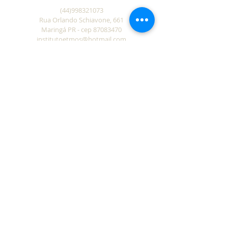
(44)998321073
Rua Orlando Schiavone, 661
Maringá PR - cep
87083470
institutoetmos@hotmail.com
Visite nossa loja
Politica de troca e reembolso
Política de entrega
privacidade do site
institutoetmos.com
CPF
02151916928
CONECTE-SE
Assine Já