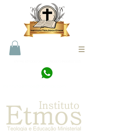
ENTRE EM CONTATO CONOSCO
44 998321073
institutoetmos@hotmail.com