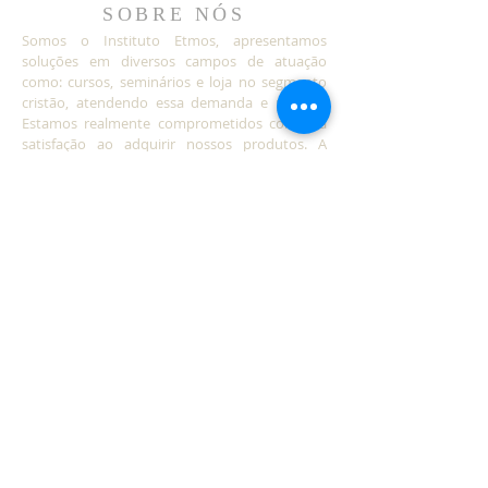
SOBRE NÓS
Somos o Instituto Etmos, apresentamos
soluções em diversos campos de atuação
como: cursos, seminários e loja no segmento
cristão, atendendo essa demanda e público.
Estamos realmente comprometidos com sua
satisfação ao adquirir nossos produtos. A
nossa alegria em poder atender bem. Conte
sempre conosco.
LOCALIZAÇÃO
(44)998321073
Rua Orlando Schiavone, 661
Maringá PR - cep
87083470
institutoetmos@hotmail.com
Visite nossa loja
Politica de troca e reembolso