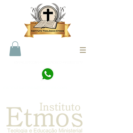
ENTRE EM CONTATO CONOSCO
44 998321073
institutoetmos@hotmail.com