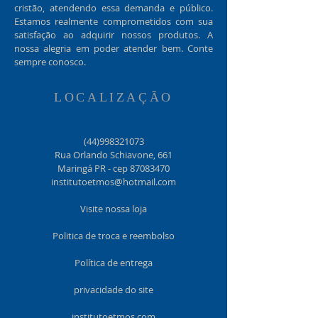
cristão, atendendo essa demanda e público.
Estamos realmente comprometidos com sua
satisfação ao adquirir nossos produtos. A
nossa alegria em poder atender bem. Conte
sempre conosco.
LOCALIZAÇÃO
(44)998321073
Rua Orlando Schiavone, 661
Maringá PR - cep
87083470
institutoetmos@hotmail.com
Visite nossa loja
Politica de troca e reembolso
Política de entrega
privacidade do site
institutoetmos.com