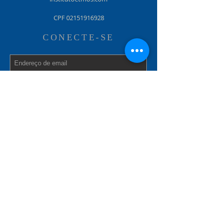
CPF
02151916928
CONECTE-SE
Assine Já
Pagar agora
efetuar pagamento de aulas com
cartão de crédito
Ver chave pix